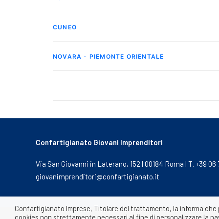
CUNEO
NOVARA - PIEMONTE ORIENTALE
Confartigianato Giovani Imprenditori
Via San Giovanni in Laterano, 152 | 00184 Roma | T. +39 06
giovanimprenditori@confartigianato.it
Confartigianato Imprese, Titolare del trattamento, la informa che 
cookies non strettamente necessari al fine di personalizzare la navi