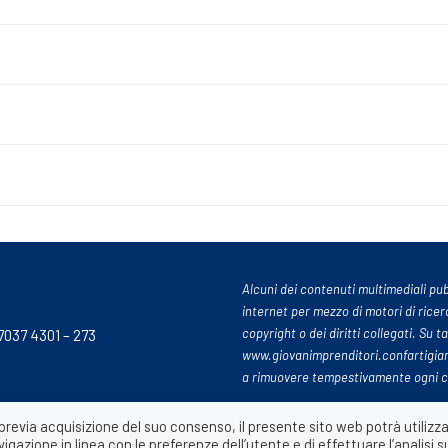
Alcuni dei contenuti multimediali pubb
internet per mezzo di motori di ricer
copyright o dei diritti collegati. Su ta
 7037 4301 – 273
www.giovanimprenditori.confartigian
a rimuovere tempestivamente ogni cont
previa acquisizione del suo consenso, il presente sito web potrà utilizz
gazione in linea con le preferenze dell’utente e di effettuare l’analisi s