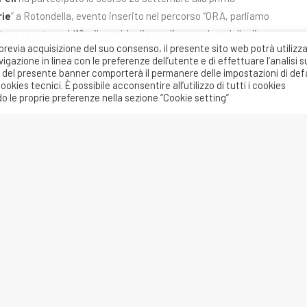
rie
” a Rotondella, evento inserito nel percorso “ORA, parliamo
rtenza post-covid19 e il cambio di paradigma nel modello di
previa acquisizione del suo consenso, il presente sito web potrà utilizz
nomico, sociale e ambientale debba partire dal mondo
gazione in linea con le preferenze dell’utente e di effettuare l’analisi s
a” del presente banner comporterà il permanere delle impostazioni di def
ies tecnici. È possibile acconsentire all’utilizzo di tutti i cookies
o le proprie preferenze nella sezione “Cookie setting”
inoltre come per i giovani imprenditori accelerare il
entale per affrontare la dimensione sociale della
ire lo sviluppo dei territori e la loro resilienza promuovendo
ibile, oggi rappresenta un elemento imprescindibile.