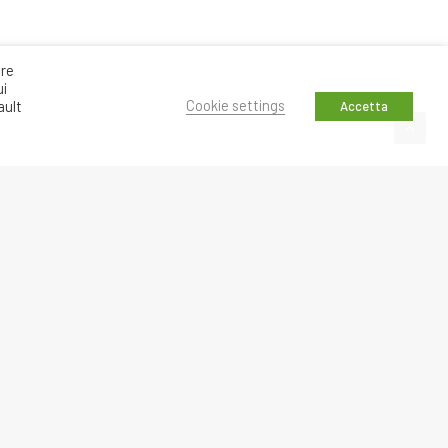
are
ui
Cookie settings
ault
Accetta
PROSSIMO