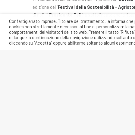
edizione del “
Festival della Sostenibilità
–
Agristo
di noi”. Il
Presidente Peli
ha sottolineato che la ripa
Confartigianato Imprese, Titolare del trattamento, la informa che 
sviluppo per un’Italia più sostenibile sul piano eco
cookies non strettamente necessari al fine di personalizzare la navi
imprenditoriale giovanile.
comportamenti dei visitatori del sito web. Premere il tasto “Rifiut
e dunque la continuazione della navigazione utilizzando soltanto cook
cliccando su “Accetta” oppure abilitarne soltanto alcuni esprimend
Il Presidente dei Giovani
Davide Peli
ha evidenziato 
decoupling, tra crescita economica e pressione ambi
transizione ecologica del sistema produttivo per favor
un modello economico orientato allo sviluppo sosten
PRECEDENTE