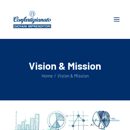
Chi siamo
Vision & Mission
Dove siamo
News
Home
Vision & Mission
Storie d’impresa
I giovani su spirito artigiano
Ricerca