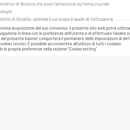
ditori di Brescia che pone l’attenzione sul tema cruciale
ologie.
tist di Strobilo, azienda il cui scopo è quello di “utilizzare la
e fare la differenza salvando il pianeta”. Bariselli, 42 anni e
previa acquisizione del suo consenso, il presente sito web potrà utilizz
gazione in linea con le preferenze dell’utente e di effettuare l’analisi s
a di condividere, è uno psicologo e neuroscienziato che ha
a” del presente banner comporterà il permanere delle impostazioni di def
’ambiente della ricerca clinica. Oggi si occupa di trovare
ies tecnici. È possibile acconsentire all’utilizzo di tutti i cookies
o le proprie preferenze nella sezione “Cookie setting”
ella vita moderna attraverso la raccolta e l’analisi dei dati.
d Mind”, che parla di neuroscienze e natura.
24 alle ore 19,30
presso la sede di Confartigianato a
a questo
link
.