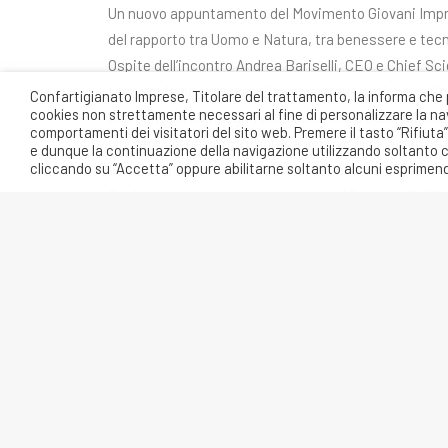
Un nuovo appuntamento del Movimento Giovani Impren
del rapporto tra Uomo e Natura, tra benessere e tecn
Ospite dell’incontro Andrea Bariselli, CEO e Chief Scien
tecnologia per riportare l’uomo alle sue antiche radici 
Confartigianato Imprese, Titolare del trattamento, la informa che 
cookies non strettamente necessari al fine di personalizzare la navi
una carriera all’insegna della curiosità e della vogli
comportamenti dei visitatori del sito web. Premere il tasto “Rifiut
lanciato la sua prima impresa dopo anni di lavoro nell
e dunque la continuazione della navigazione utilizzando soltanto cook
cliccando su “Accetta” oppure abilitarne soltanto alcuni esprimend
soluzioni innovative alle problematiche del pianeta e d
Oggi è noto in tutta Italia anche per il Podcast “A Wil
L’appuntamento è fissato per
giovedì 1 febbraio 20
Brescia
in
via Orzinuovi 28
.
Per questioni organizzative, è richiesta l’iscrizione 
PRECEDENTE