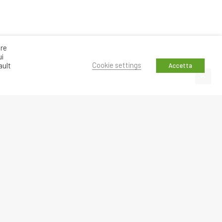
are
ui
Cookie settings
ault
Accetta
PROSSIMO