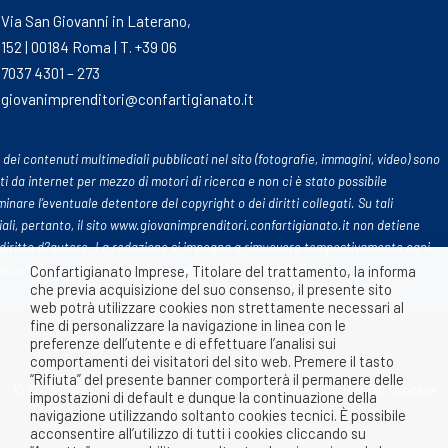
Via San Giovanni in Laterano,
152 | 00184 Roma | T. +39 06
7037 4301 – 273
giovanimprenditori@confartigianato.it
 dei contenuti multimediali pubblicati nel sito (fotografie, immagini, video) sono
ti da internet per mezzo di motori di ricerca e non ci è stato possibile
inare l’eventuale detentore del copyright o dei diritti collegati. Su tali
ali, pertanto, il sito www.giovanimprenditori.confartigianato.it non detiene
diritto d?autore. La redazione si impegna a rimuovere tempestivamente ogni
uto tratto dalle rete che leda o violi eventuali diritti di terzi
Confartigianato Imprese, Titolare del trattamento, la informa
che previa acquisizione del suo consenso, il presente sito
web potrà utilizzare cookies non strettamente necessari al
fine di personalizzare la navigazione in linea con le
preferenze dell’utente e di effettuare l’analisi sui
comportamenti dei visitatori del sito web. Premere il tasto
“Rifiuta” del presente banner comporterà il permanere delle
© 2024 Confartigianato Giovani Imprenditori. Tutti i diritti riservati |
Cookie
impostazioni di default e dunque la continuazione della
policy
|
Privacy policy
navigazione utilizzando soltanto cookies tecnici. È possibile
acconsentire all’utilizzo di tutti i cookies cliccando su