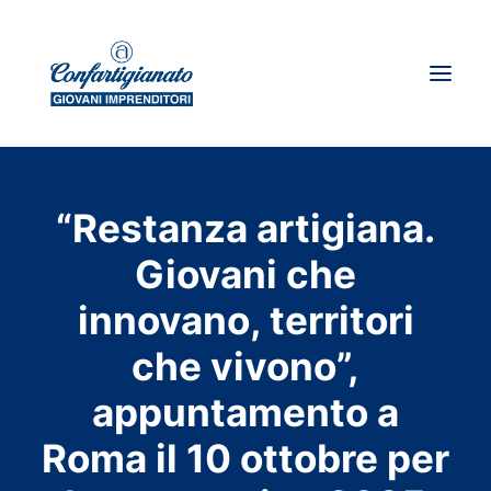
Chi siamo
“Restanza artigiana.
Dove siamo
Giovani che
News
innovano, territori
Storie d’impresa
I giovani su spirito artigiano
che vivono”,
appuntamento a
Ricerca
Roma il 10 ottobre per