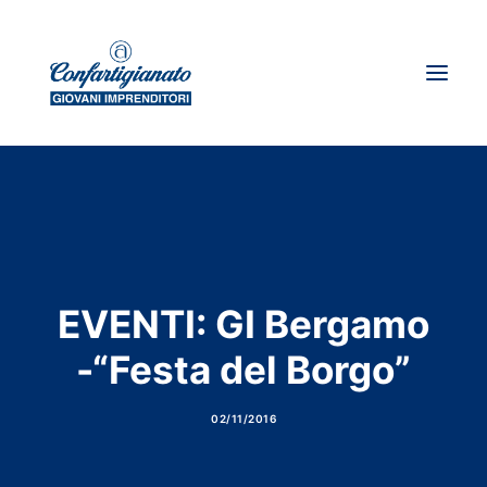
Chi siamo
Dove siamo
News
Storie d’impresa
EVENTI: GI Bergamo
I giovani su spirito artigiano
-“Festa del Borgo”
Ricerca
02/11/2016