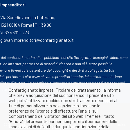
Imprenditori
Via San Giovanni in Laterano,
152 | 00184 Roma | T. +39 06
7037 4301 – 273
giovanimprenditori@confartigianato.it
 dei contenuti multimediali pubblicati nel sito (fotografie, immagini, video) sono
ti da internet per mezzo di motori di ricerca e non ci è stato possibile
inare l’eventuale detentore del copyright o dei diritti collegati. Su tali
ali, pertanto, il sito www.giovanimprenditori.confartigianato.it non detiene
diritto d?autore. La redazione si impegna a rimuovere tempestivamente ogni
uto tratto dalle rete che leda o violi eventuali diritti di terzi
Confartigianato Imprese, Titolare del trattamento, la informa
che previa acquisizione del suo consenso, il presente sito
web potrà utilizzare cookies non strettamente necessari al
fine di personalizzare la navigazione in linea con le
preferenze dell’utente e di effettuare l’analisi sui
comportamenti dei visitatori del sito web. Premere il tasto
“Rifiuta” del presente banner comporterà il permanere delle
© 2024 Confartigianato Giovani Imprenditori. Tutti i diritti riservati |
Cookie
impostazioni di default e dunque la continuazione della