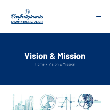
Chi siamo
Vision & Mission
Dove siamo
News
Home
Vision & Mission
Storie d’impresa
I giovani su spirito artigiano
Ricerca