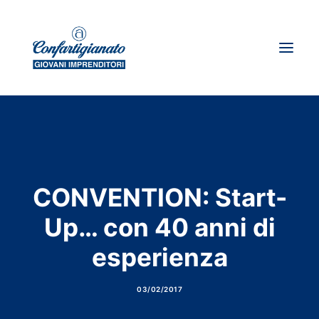
Chi siamo
Dove siamo
News
CONVENTION: Start-
Storie d’impresa
Up… con 40 anni di
I giovani su spirito artigiano
esperienza
Ricerca
03/02/2017