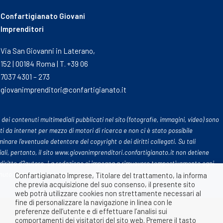
Confartigianato Giovani
Imprenditori
Via San Giovanni in Laterano,
152 | 00184 Roma | T. +39 06
7037 4301 – 273
giovanimprenditori@confartigianato.it
 dei contenuti multimediali pubblicati nel sito (fotografie, immagini, video) sono
ti da internet per mezzo di motori di ricerca e non ci è stato possibile
inare l’eventuale detentore del copyright o dei diritti collegati. Su tali
ali, pertanto, il sito www.giovanimprenditori.confartigianato.it non detiene
diritto d?autore. La redazione si impegna a rimuovere tempestivamente ogni
uto tratto dalle rete che leda o violi eventuali diritti di terzi
Confartigianato Imprese, Titolare del trattamento, la informa
che previa acquisizione del suo consenso, il presente sito
web potrà utilizzare cookies non strettamente necessari al
fine di personalizzare la navigazione in linea con le
preferenze dell’utente e di effettuare l’analisi sui
comportamenti dei visitatori del sito web. Premere il tasto