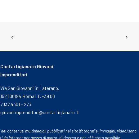
Confartigianato Giovani
Imprenditori
Via San Giovanni in Laterano,
152 | 00184 Roma | T. +39 06
7037 4301 – 273
giovanimprenditori@confartigianato.it
 dei contenuti multimediali pubblicati nel sito (fotografie, immagini, video) sono
ti da internet per mezzo di motori di ricerca e non ci è stato possibile