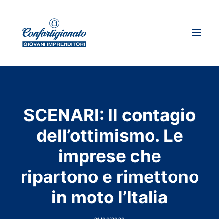
Chi siamo
Dove siamo
SCENARI: Il contagio
News
dell’ottimismo. Le
Storie d’impresa
imprese che
I giovani su spirito artigiano
ripartono e rimettono
Ricerca
in moto l’Italia