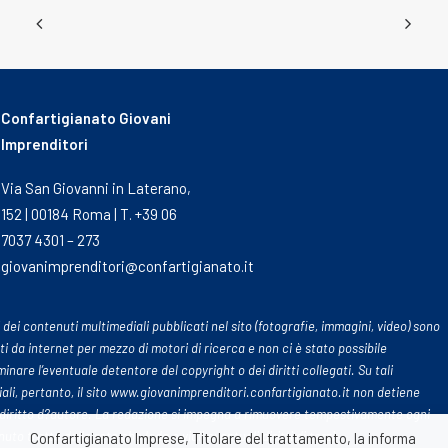
Confartigianato Giovani
Imprenditori
Via San Giovanni in Laterano,
152 | 00184 Roma | T. +39 06
7037 4301 – 273
giovanimprenditori@confartigianato.it
 dei contenuti multimediali pubblicati nel sito (fotografie, immagini, video) sono
ti da internet per mezzo di motori di ricerca e non ci è stato possibile
inare l’eventuale detentore del copyright o dei diritti collegati. Su tali
ali, pertanto, il sito www.giovanimprenditori.confartigianato.it non detiene
diritto d?autore. La redazione si impegna a rimuovere tempestivamente ogni
uto tratto dalle rete che leda o violi eventuali diritti di terzi
Confartigianato Imprese, Titolare del trattamento, la informa