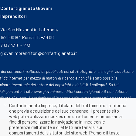
Confartigianato Giovani
Imprenditori
Via San Giovanni in Laterano,
152 | 00184 Roma | T. +39 06
7037 4301 – 273
giovanimprenditori@confartigianato.it
 dei contenuti multimediali pubblicati nel sito (fotografie, immagini, video) sono
ti da internet per mezzo di motori di ricerca e non ci è stato possibile
inare l’eventuale detentore del copyright o dei diritti collegati. Su tali
ali, pertanto, il sito www.giovanimprenditori.confartigianato.it non detiene
diritto d?autore. La redazione si impegna a rimuovere tempestivamente ogni
uto tratto dalle rete che leda o violi eventuali diritti di terzi
Confartigianato Imprese, Titolare del trattamento, la informa
che previa acquisizione del suo consenso, il presente sito
web potrà utilizzare cookies non strettamente necessari al
fine di personalizzare la navigazione in linea con le
preferenze dell’utente e di effettuare l’analisi sui
comportamenti dei visitatori del sito web. Premere il tasto