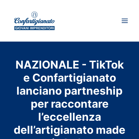
Chi siamo
NAZIONALE - TikTok
Dove siamo
e Confartigianato
News
lanciano partneship
Storie d’impresa
I giovani su spirito artigiano
per raccontare
l’eccellenza
Ricerca
dell’artigianato made